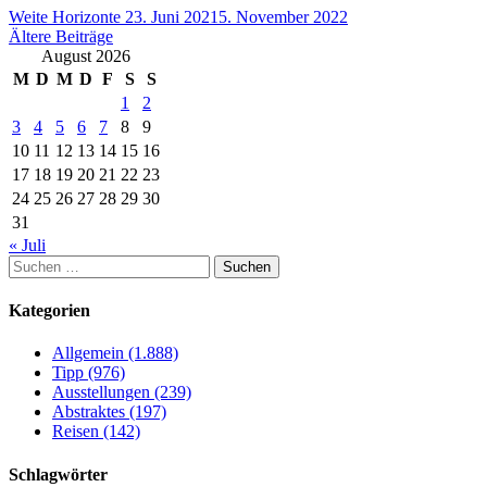
Weite Horizonte
23. Juni 2021
5. November 2022
Beitragsnavigation
Ältere Beiträge
August 2026
M
D
M
D
F
S
S
1
2
3
4
5
6
7
8
9
10
11
12
13
14
15
16
17
18
19
20
21
22
23
24
25
26
27
28
29
30
31
« Juli
Suchen
nach:
Kategorien
Allgemein (1.888)
Tipp (976)
Ausstellungen (239)
Abstraktes (197)
Reisen (142)
Schlagwörter