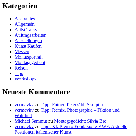
Kategorien
Abstraktes
Allgemein
Artist Talks
Auftragsarbeiten
Ausstellungen
Kunst Kaufen
Messen
Monatsportrait
Montagsgedicht
Reisen
Tipp
Workshops
Neueste Kommentare
vermavkv
zu
Tipp: Fotografie erzählt Skulptur
vermavkv
zu
Tipp: Remix. Photographie – Fiktion und
Wahrheit
Michael Sammut
zu
Montagsgedicht: Silvia Bre
vermavkv
zu
Tipp: XI. Premio Fondazione VWF. Aktuelle
Positionen italienischer Kunst