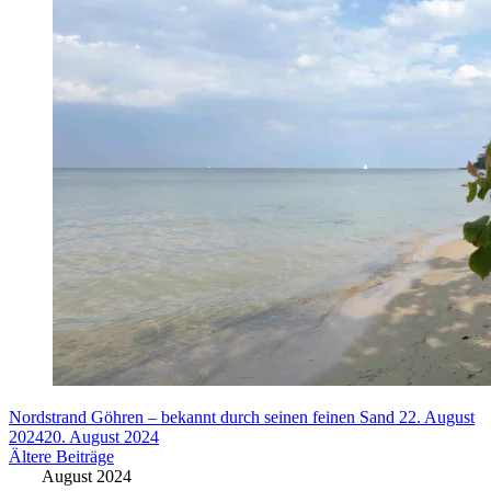
Nordstrand Göhren – bekannt durch seinen feinen Sand
22. August
2024
20. August 2024
Beitragsnavigation
Ältere Beiträge
August 2024