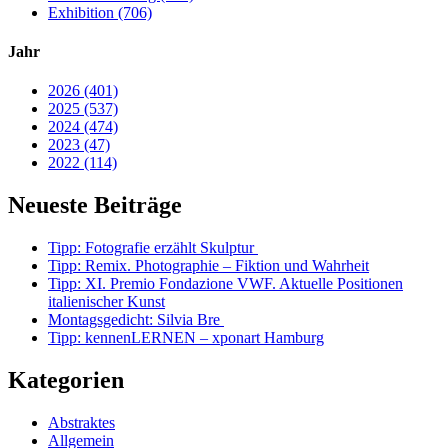
Exhibition (706)
Jahr
2026 (401)
2025 (537)
2024 (474)
2023 (47)
2022 (114)
Neueste Beiträge
Tipp: Fotografie erzählt Skulptur
Tipp: Remix. Photographie – Fiktion und Wahrheit
Tipp: XI. Premio Fondazione VWF. Aktuelle Positionen
italienischer Kunst
Montagsgedicht: Silvia Bre
Tipp: kennenLERNEN – xponart Hamburg
Kategorien
Abstraktes
Allgemein