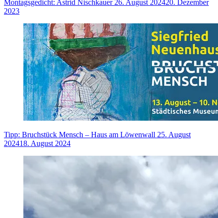
Montagsgedicht: Astrid Nischkauer
26. August 2024
20. Dezember
2023
Tipp: Bruchstück Mensch – Haus am Löwenwall
25. August
2024
18. August 2024