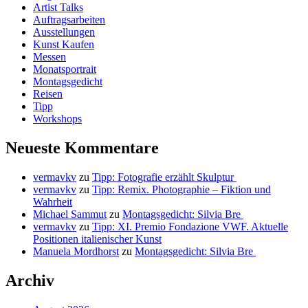
Artist Talks
Auftragsarbeiten
Ausstellungen
Kunst Kaufen
Messen
Monatsportrait
Montagsgedicht
Reisen
Tipp
Workshops
Neueste Kommentare
vermavkv
zu
Tipp: Fotografie erzählt Skulptur
vermavkv
zu
Tipp: Remix. Photographie – Fiktion und
Wahrheit
Michael Sammut
zu
Montagsgedicht: Silvia Bre
vermavkv
zu
Tipp: XI. Premio Fondazione VWF. Aktuelle
Positionen italienischer Kunst
Manuela Mordhorst
zu
Montagsgedicht: Silvia Bre
Archiv