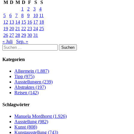
M
D
M
D
F
S
S
1
2
3
4
5
6
7
8
9
10
11
12
13
14
15
16
17
18
19
20
21
22
23
24
25
26
27
28
29
30
31
« Juli
Sep. »
Suchen
nach:
Kategorien
Allgemein (1.887)
Tipp (975)
Ausstellungen (239)
Abstraktes (197)
Reisen (142)
Schlagwörter
Manuela Mordhorst (1.926)
Ausstellung (982)
Kunst (808)
Kunstausstellung (743)