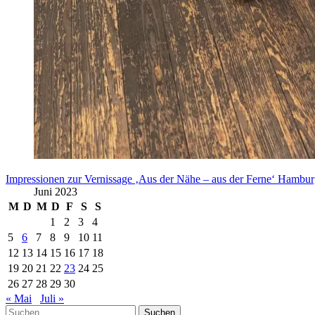
Impressionen zur Vernissage ‚Aus der Nähe – aus der Ferne‘ Hambu
Juni 2023
M
D
M
D
F
S
S
1
2
3
4
5
6
7
8
9
10
11
12
13
14
15
16
17
18
19
20
21
22
23
24
25
26
27
28
29
30
« Mai
Juli »
Suchen