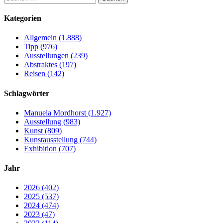
nach:
Kategorien
Allgemein (1.888)
Tipp (976)
Ausstellungen (239)
Abstraktes (197)
Reisen (142)
Schlagwörter
Manuela Mordhorst (1.927)
Ausstellung (983)
Kunst (809)
Kunstausstellung (744)
Exhibition (707)
Jahr
2026 (402)
2025 (537)
2024 (474)
2023 (47)