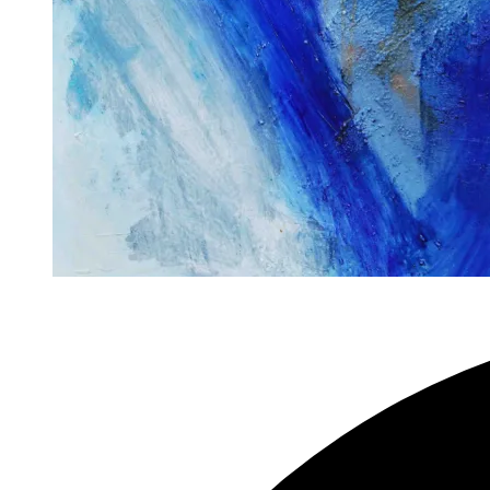
Ibiza
Serie,
startet
bald