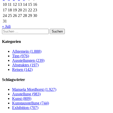
10
11
12
13
14
15
16
17
18
19
20
21
22
23
24
25
26
27
28
29
30
31
« Juli
Suchen
nach:
Kategorien
Allgemein (1.888)
Tipp (976)
Ausstellungen (239)
Abstraktes (197)
Reisen (142)
Schlagwörter
Manuela Mordhorst (1.927)
Ausstellung (983)
Kunst (809)
Kunstausstellung (744)
Exhibition (707)