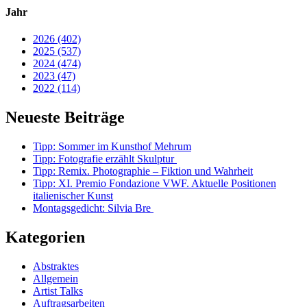
Jahr
2026 (402)
2025 (537)
2024 (474)
2023 (47)
2022 (114)
Neueste Beiträge
Tipp: Sommer im Kunsthof Mehrum
Tipp: Fotografie erzählt Skulptur
Tipp: Remix. Photographie – Fiktion und Wahrheit
Tipp: XI. Premio Fondazione VWF. Aktuelle Positionen
italienischer Kunst
Montagsgedicht: Silvia Bre
Kategorien
Abstraktes
Allgemein
Artist Talks
Auftragsarbeiten