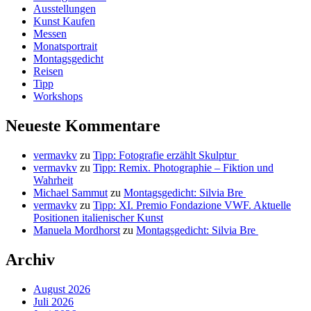
Ausstellungen
Kunst Kaufen
Messen
Monatsportrait
Montagsgedicht
Reisen
Tipp
Workshops
Neueste Kommentare
vermavkv
zu
Tipp: Fotografie erzählt Skulptur
vermavkv
zu
Tipp: Remix. Photographie – Fiktion und
Wahrheit
Michael Sammut
zu
Montagsgedicht: Silvia Bre
vermavkv
zu
Tipp: XI. Premio Fondazione VWF. Aktuelle
Positionen italienischer Kunst
Manuela Mordhorst
zu
Montagsgedicht: Silvia Bre
Archiv
August 2026
Juli 2026