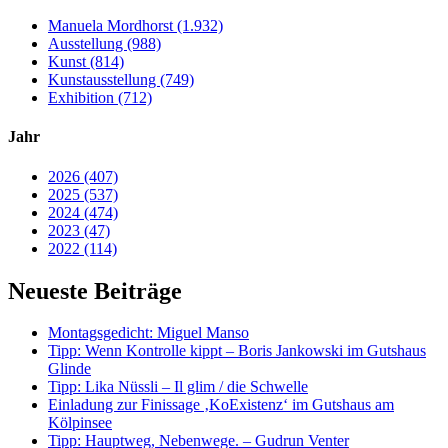
Manuela Mordhorst (1.932)
Ausstellung (988)
Kunst (814)
Kunstausstellung (749)
Exhibition (712)
Jahr
2026 (407)
2025 (537)
2024 (474)
2023 (47)
2022 (114)
Neueste Beiträge
Montagsgedicht: Miguel Manso
Tipp: Wenn Kontrolle kippt – Boris Jankowski im Gutshaus
Glinde
Tipp: Lika Nüssli – Il glim / die Schwelle
Einladung zur Finissage ‚KoExistenz‘ im Gutshaus am
Kölpinsee
Tipp: Hauptweg, Nebenwege. – Gudrun Venter