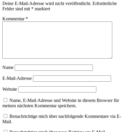
Beizen
Deine E-Mail-Adresse wird nicht veröffentlicht.
Erforderliche
Champagnerkreide
Felder sind mit
*
markiert
grossformatiges
Bild
Kommentar
*
Hartwachs
Intuitive
Kunst
intuitive
Malerei
intuitives
Malen
Kunst
im
Name
Wohnraum
Lebensbild
E-Mail-Adresse
Lebensbilder
Manuela
Website
Mordhorst
Marmormehl
Name, E-Mail-Adresse und Website in diesem Browser für
Pastosen
meinen nächsten Kommentar speichern.
Pigmente
Schellack
Benachrichtige mich über nachfolgende Kommentare via E-
Strukturen
Mail.
Sumpfkalk