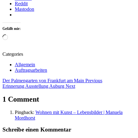
Reddit
Mastodon
Gefällt mir:
Wird
geladen …
Categories
Allgemein
Auftragsarbeiten
Beitragsnavigation
Tags
Der Palmengarten von Frankfurt am Main
Previous
Erinnerung Ausstellung Auburg
Next
Abstrakte
Kunst
1 Comment
abstrakte
Malerei
Pingback:
Wohnen mit Kunst – Lebensbilder | Manuela
Abstraktes
Mordhorst
Abstraktes
Malen
Schreibe einen Kommentar
Acryl
Beize