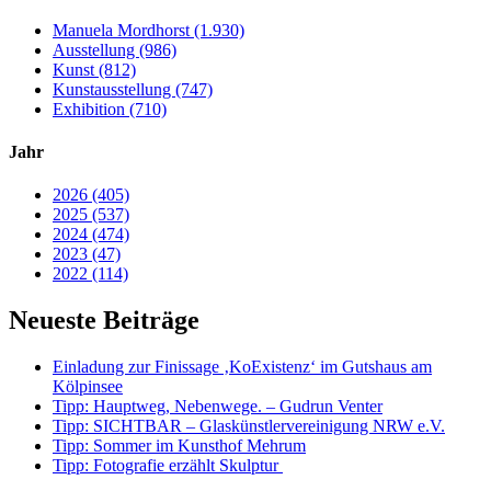
Manuela Mordhorst (1.930)
Ausstellung (986)
Kunst (812)
Kunstausstellung (747)
Exhibition (710)
Jahr
2026 (405)
2025 (537)
2024 (474)
2023 (47)
2022 (114)
Neueste Beiträge
Einladung zur Finissage ‚KoExistenz‘ im Gutshaus am
Kölpinsee
Tipp: Hauptweg, Nebenwege. – Gudrun Venter
Tipp: SICHTBAR – Glaskünstlervereinigung NRW e.V.
Tipp: Sommer im Kunsthof Mehrum
Tipp: Fotografie erzählt Skulptur