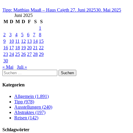
Tipp: Matthias Maaß – Haus Cajeth
27. Juni 2025
30. Mai 2025
Juni 2025
M
D
M
D
F
S
S
1
2
3
4
5
6
7
8
9
10
11
12
13
14
15
16
17
18
19
20
21
22
23
24
25
26
27
28
29
30
« Mai
Juli »
Suchen
nach:
Kategorien
Allgemein (1.891)
Tipp (978)
Ausstellungen (240)
Abstraktes (197)
Reisen (142)
Schlagwörter