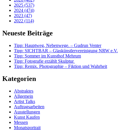
2025 (537)
2024 (474)
2023 (47)
2022 (114)
Neueste Beiträge
Tipp: Hauptweg, Nebenwege. – Gudrun Venter
Tipp: SICHTBAR – Glaskünstlervereinigung NRW e.V.
Tipp: Sommer im Kunsthof Mehrum
Tipp: Fotografie erzählt Skulptur
Tipp: Remix. Photographie – Fiktion und Wahrheit
Kategorien
Abstraktes
Allgemein
Artist Talks
Auftragsarbeiten
Ausstellungen
Kunst Kaufen
Messen
Monatsportrait