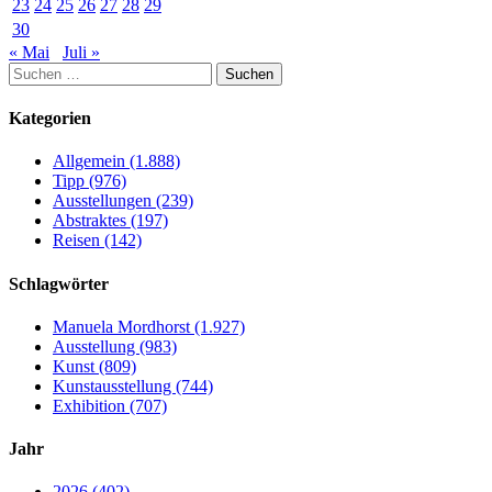
23
24
25
26
27
28
29
30
« Mai
Juli »
Suchen
nach:
Kategorien
Allgemein (1.888)
Tipp (976)
Ausstellungen (239)
Abstraktes (197)
Reisen (142)
Schlagwörter
Manuela Mordhorst (1.927)
Ausstellung (983)
Kunst (809)
Kunstausstellung (744)
Exhibition (707)
Jahr
2026 (402)