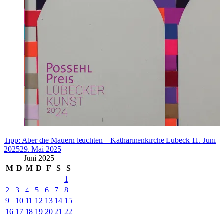
Tipp: Aber die Mauern leuchten – Katharinenkirche Lübeck
11. Juni
2025
29. Mai 2025
Juni 2025
M
D
M
D
F
S
S
1
2
3
4
5
6
7
8
9
10
11
12
13
14
15
16
17
18
19
20
21
22