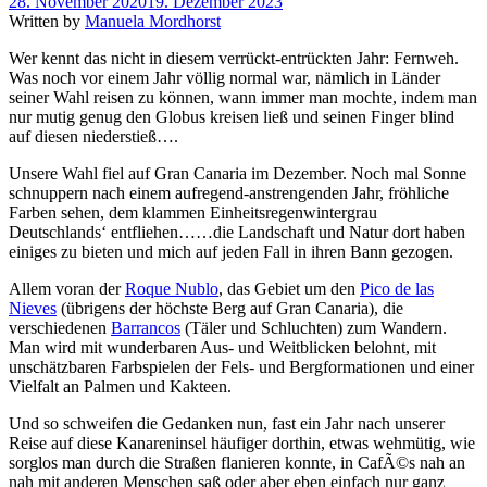
28. November 2020
19. Dezember 2023
Written by
Manuela Mordhorst
Wer kennt das nicht in diesem verrückt-entrückten Jahr: Fernweh.
Was noch vor einem Jahr völlig normal war, nämlich in Länder
seiner Wahl reisen zu können, wann immer man mochte, indem man
nur mutig genug den Globus kreisen ließ und seinen Finger blind
auf diesen niederstieß….
Unsere Wahl fiel auf Gran Canaria im Dezember. Noch mal Sonne
schnuppern nach einem aufregend-anstrengenden Jahr, fröhliche
Farben sehen, dem klammen Einheitsregenwintergrau
Deutschlands‘ entfliehen……die Landschaft und Natur dort haben
einiges zu bieten und mich auf jeden Fall in ihren Bann gezogen.
Allem voran der
Roque Nublo
, das Gebiet um den
Pico de las
Nieves
(übrigens der höchste Berg auf Gran Canaria), die
verschiedenen
Barrancos
(Täler und Schluchten) zum Wandern.
Man wird mit wunderbaren Aus- und Weitblicken belohnt, mit
unschätzbaren Farbspielen der Fels- und Bergformationen und einer
Vielfalt an Palmen und Kakteen.
Und so schweifen die Gedanken nun, fast ein Jahr nach unserer
Reise auf diese Kanareninsel häufiger dorthin, etwas wehmütig, wie
sorglos man durch die Straßen flanieren konnte, in CafÃ©s nah an
nah mit anderen Menschen saß oder aber eben einfach nur ganz