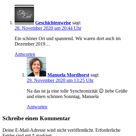
Erinnerungen
an
Reisen
espana
Geschichtenweise
sagt:
Fernweh
28. November 2020 um 20:44 Uhr
Gran
Canaria
Ein schöner Ort und spannend. Wir waren dort auch im
Kanaren
Dezember 2019…
Kanareninsel
landscape
Antworten
Landschaft
Manuela
Mordhorst
Natur
Manuela Mordhorst
sagt:
nature
29. November 2020 um 13:25 Uhr
Palmen
Reise
Na das ist ja eine tolle Synchronizität 😉 liebe Grüße
Reiseerinnerungen
und einen schönen Sonntag, Manuela
Reisen
Antworten
Roque
Nublo
spain
Schreibe einen Kommentar
Spanien
travel
Deine E-Mail-Adresse wird nicht veröffentlicht.
Erforderliche
traveling
Felder sind mit
*
markiert