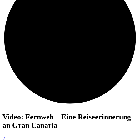
‚Daishin
Zen‘
noch
bis
zum
9.12.2020
Video: Fernweh – Eine Reiseerinnerung
an Gran Canaria
2