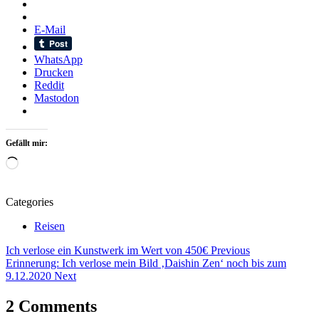
E-Mail
WhatsApp
Drucken
Reddit
Mastodon
Gefällt mir:
Wird
geladen …
Categories
Reisen
Beitragsnavigation
Tags
Ich verlose ein Kunstwerk im Wert von 450€
Previous
Erinnerung: Ich verlose mein Bild ‚Daishin Zen‘ noch bis zum
Art
9.12.2020
Next
Arte
Erinnerung
2 Comments
Erinnerungen