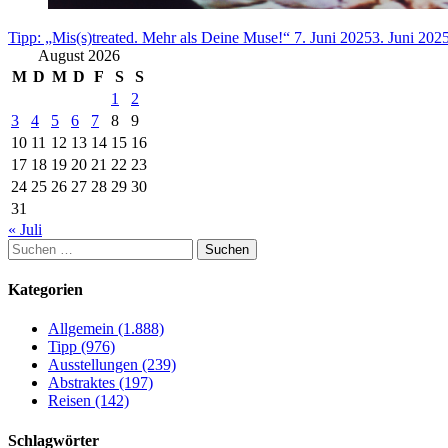
Tipp: „Mis(s)treated. Mehr als Deine Muse!“
7. Juni 2025
3. Juni 202
August 2026
M
D
M
D
F
S
S
1
2
3
4
5
6
7
8
9
10
11
12
13
14
15
16
17
18
19
20
21
22
23
24
25
26
27
28
29
30
31
« Juli
Suchen
nach:
Kategorien
Allgemein (1.888)
Tipp (976)
Ausstellungen (239)
Abstraktes (197)
Reisen (142)
Schlagwörter