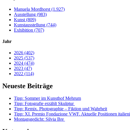
Manuela Mordhorst (1.927)
Ausstellung (983)
Kunst (809)
Kunstausstellung (744)
Exhibition (707)
Jahr
2026 (402)
2025 (537)
2024 (474)
2023 (47)
2022 (114)
Neueste Beiträge
Tipp: Sommer im Kunsthof Mehrum
Tipp: Fotografie erzählt Skulptur
Tipp: Remix. Photographie – Fiktion und Wahrheit
Tipp: XI. Premio Fondazione VWF. Aktuelle Positionen italien
Montagsgedicht: Silvia Bre