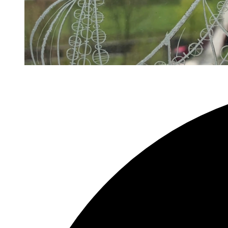
Tipp:
Lygia
Clark.
Retrospektive