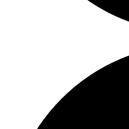
Tipp:
Miteinander
–
Kara
Springer