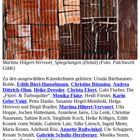
Martina Hilgert-Vervoort, Spiegelungen (Detail) (Foto: Patchwork
Gilde)
Zu den ausgewählten KünstlerInnen gehören: Ursula Bierbaumer-
Bohle,
Edith Bieri-Hanselmann
,
Christine Bünning
,
Andrea
Dittrich-Ohm
,
Heike Dressler
,
Christa Ebert
, Gabi Fischer, Die
„Fitzel- & Turboquilter“,
Monika Flake
, Heidi Förster,
Karin
Gelse-Voigt
, Petra Hanke, Susanne Hegel-Meinhold, Helga
Heroven und Birgit Bradler,
Martina Hilgert-Vervoort
, Ulla
Hoppe, Jochen Hüttemann, Anneliese Jaros, Uta Lenk, Christine
Naumann, Sabine Koch, Sieglinde Koch, Heike Költgen, Edith
Kosiek vorm Walde, Gabriele Latz, Silke Liersch, Ingrid Meier,
Maria Reuter, Adelheid Risi,
Annette Rußwinkel
, Ute Schappert,
Renate Schmidt,
Gabriele Schultz-Herzberger
, Monika Sturm,