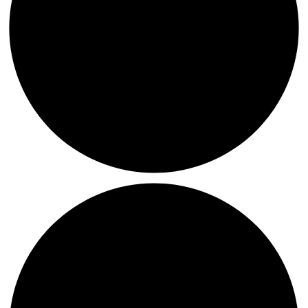
Tipp:
Tris
Vonna-
Michell
im
Badischen
Kunstverein