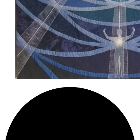
Tipp:
40
Jahre Museum
für
Photographie
Braunschweig