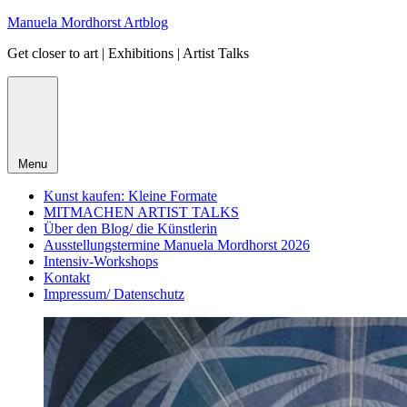
Skip
Manuela Mordhorst Artblog
to
Get closer to art | Exhibitions | Artist Talks
content
Menu
Kunst kaufen: Kleine Formate
MITMACHEN ARTIST TALKS
Über den Blog/ die Künstlerin
Ausstellungstermine Manuela Mordhorst 2026
Intensiv-Workshops
Kontakt
Impressum/ Datenschutz