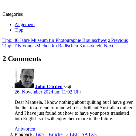
geladen …
Categories
Allgemein
Tipp
Beitragsnavigation
Tags
Tipp: 40 Jahre Museum für Photographie Braunschweig
Previous
Tipp: Tris Vonna-Michell im Badischen Kunstverein
Next
Ausstellung
Bramsche
2 Comments
Claudia
Scheja
Edith
Bieri-
Hanselmann
John Corden
sagt:
Exhibition
26. November 2024 um 11:02 Uhr
Kunst
Kunstausstellung
Dear Manuela, I know nothing about quilting but I have given
Manuela
the link to a friend of mine who is a brilliant Australian quilter.
Mordhorst
And I have just found out how to have your posts translated
Textilkunst
into English so I will enjoy them more in the future.
Tradition
bis
Antworten
Moderne
Pingback:
Tipp – Brücke 13 LEIT-SÄTZE