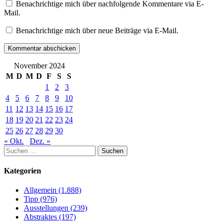
Benachrichtige mich über nachfolgende Kommentare via E-
Mail.
Benachrichtige mich über neue Beiträge via E-Mail.
November 2024
M
D
M
D
F
S
S
1
2
3
4
5
6
7
8
9
10
11
12
13
14
15
16
17
18
19
20
21
22
23
24
25
26
27
28
29
30
« Okt.
Dez. »
Suchen
nach:
Kategorien
Allgemein (1.888)
Tipp (976)
Ausstellungen (239)
Abstraktes (197)