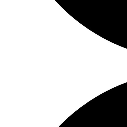
Einladung
zur
Vernissage
‚Zeitspuren‘
im
Rathaus
Wedel