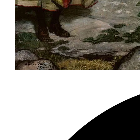
Finissage
Jahresgabenausstellung
im
Schloss
Landestrost