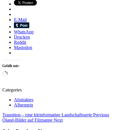
E-Mail
WhatsApp
Drucken
Reddit
Mastodon
Gefällt mir:
Wird
geladen …
Categories
Abstraktes
Allgemein
Beitragsnavigation
Tags
Transition – eine kleinformatige Landschaftsserie
Previous
Öland-Bilder auf Filzpappe
Next
Abstrakte
Kunst