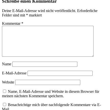
Schreibe einen Kommentar
Abstrakte
Landschaft
Deine E-Mail-Adresse wird nicht veröffentlicht.
Erforderliche
Abstrakte
Felder sind mit
*
markiert
Landschaftsmalerei
abstrakte
Kommentar
*
Malerei
Abstraktes
Intuitive
Kunst
intuitive
Malerei
intuitives
Malen
Kreisbilder
Name
kunst
zu
E-Mail-Adresse
kaufen
Manuela
Website
Mordhorst
Runde
Name, E-Mail-Adresse und Website in diesem Browser für
Leinwand
meinen nächsten Kommentar speichern.
Verkauf
Benachrichtige mich über nachfolgende Kommentare via E-
Mail.