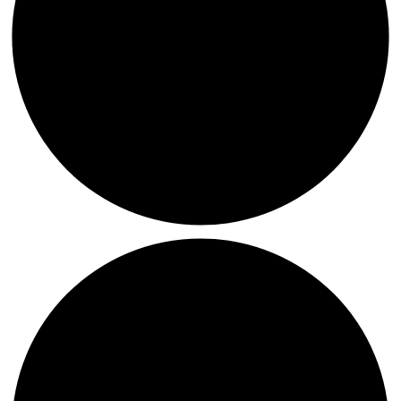
Öland-
Bilder
auf
Filzpappe