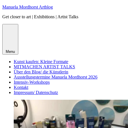
Skip
Manuela Mordhorst Artblog
to
Get closer to art | Exhibitions | Artist Talks
content
Menu
Kunst kaufen: Kleine Formate
MITMACHEN ARTIST TALKS
Über den Blog/ die Künstlerin
Ausstellungstermine Manuela Mordhorst 2026
Intensiv-Workshops
Kontakt
Impressum/ Datenschutz