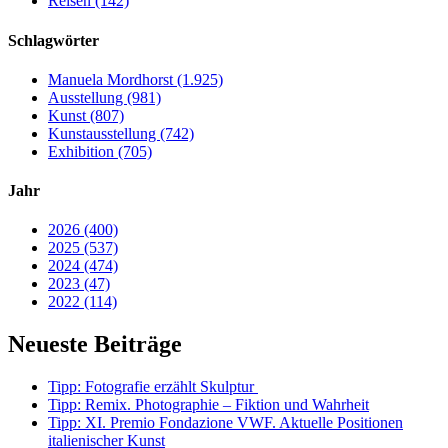
Reisen (142)
Schlagwörter
Manuela Mordhorst (1.925)
Ausstellung (981)
Kunst (807)
Kunstausstellung (742)
Exhibition (705)
Jahr
2026 (400)
2025 (537)
2024 (474)
2023 (47)
2022 (114)
Neueste Beiträge
Tipp: Fotografie erzählt Skulptur
Tipp: Remix. Photographie – Fiktion und Wahrheit
Tipp: XI. Premio Fondazione VWF. Aktuelle Positionen
italienischer Kunst