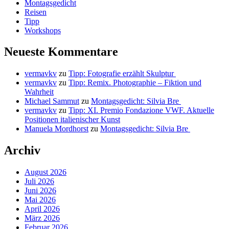
Montagsgedicht
Reisen
Tipp
Workshops
Neueste Kommentare
vermavkv
zu
Tipp: Fotografie erzählt Skulptur
vermavkv
zu
Tipp: Remix. Photographie – Fiktion und
Wahrheit
Michael Sammut
zu
Montagsgedicht: Silvia Bre
vermavkv
zu
Tipp: XI. Premio Fondazione VWF. Aktuelle
Positionen italienischer Kunst
Manuela Mordhorst
zu
Montagsgedicht: Silvia Bre
Archiv
August 2026
Juli 2026
Juni 2026
Mai 2026
April 2026
März 2026
Februar 2026