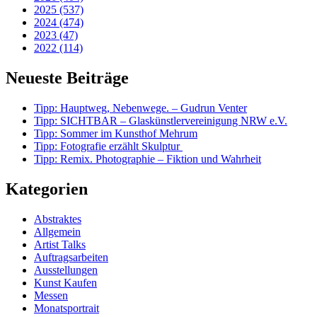
2025 (537)
2024 (474)
2023 (47)
2022 (114)
Neueste Beiträge
Tipp: Hauptweg, Nebenwege. – Gudrun Venter
Tipp: SICHTBAR – Glaskünstlervereinigung NRW e.V.
Tipp: Sommer im Kunsthof Mehrum
Tipp: Fotografie erzählt Skulptur
Tipp: Remix. Photographie – Fiktion und Wahrheit
Kategorien
Abstraktes
Allgemein
Artist Talks
Auftragsarbeiten
Ausstellungen
Kunst Kaufen
Messen
Monatsportrait