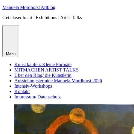
Skip
Manuela Mordhorst Artblog
to
Get closer to art | Exhibitions | Artist Talks
content
Menu
Kunst kaufen: Kleine Formate
MITMACHEN ARTIST TALKS
Über den Blog/ die Künstlerin
Ausstellungstermine Manuela Mordhorst 2026
Intensiv-Workshops
Kontakt
Impressum/ Datenschutz