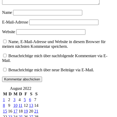
intuitive
Malerei
intuitives
Name
Malen
malerei
E-Mail-Adresse
kreise
Manuela
Website
Mordhorst
Shine
Name, E-Mail-Adresse und Website in diesem Browser für
on
meinen nächsten Kommentar speichern.
Triptychon
Triptychon
Benachrichtige mich über nachfolgende Kommentare via E-
abstrakt
Mail.
Benachrichtige mich über neue Beiträge via E-Mail.
August 2022
M
D
M
D
F
S
S
1
2
3
4
5
6
7
8
9
10
11
12
13
14
15
16
17
18
19
20
21
22
23
24
25
26
27
28