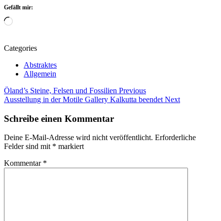
Gefällt mir:
Wird
geladen …
Categories
Abstraktes
Allgemein
Beitragsnavigation
Tags
Öland’s Steine, Felsen und Fossilien
Previous
Ausstellung in der Motile Gallery Kalkutta beendet
Next
Abstrakte
Kunst
Schreibe einen Kommentar
abstrakte
Malerei
Deine E-Mail-Adresse wird nicht veröffentlicht.
Erforderliche
abstrakte
Felder sind mit
*
markiert
malerei
geometrische
Kommentar
*
formen
Abstraktes
Abstraktes
Malen
Intuitive
Kunst