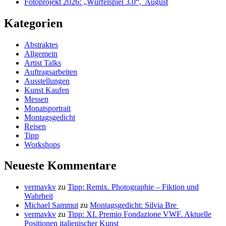
Fotoprojekt 2026: „Würfelspiel 3.0“, August
Kategorien
Abstraktes
Allgemein
Artist Talks
Auftragsarbeiten
Ausstellungen
Kunst Kaufen
Messen
Monatsportrait
Montagsgedicht
Reisen
Tipp
Workshops
Neueste Kommentare
vermavkv
zu
Tipp: Remix. Photographie – Fiktion und
Wahrheit
Michael Sammut
zu
Montagsgedicht: Silvia Bre
vermavkv
zu
Tipp: XI. Premio Fondazione VWF. Aktuelle
Positionen italienischer Kunst