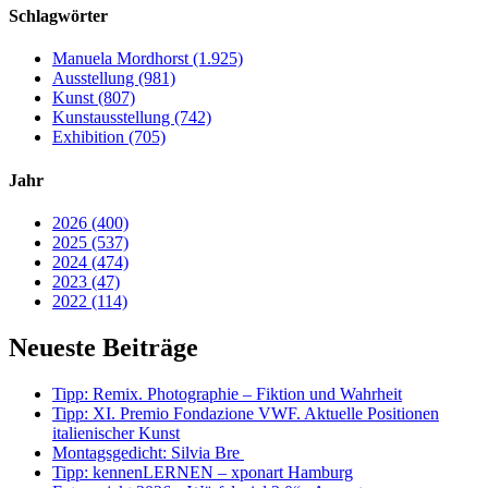
Schlagwörter
Manuela Mordhorst (1.925)
Ausstellung (981)
Kunst (807)
Kunstausstellung (742)
Exhibition (705)
Jahr
2026 (400)
2025 (537)
2024 (474)
2023 (47)
2022 (114)
Neueste Beiträge
Tipp: Remix. Photographie – Fiktion und Wahrheit
Tipp: XI. Premio Fondazione VWF. Aktuelle Positionen
italienischer Kunst
Montagsgedicht: Silvia Bre
Tipp: kennenLERNEN – xponart Hamburg