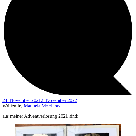
24. November 2021
2. November 2022
Written by
Manuela Mordhorst
aus meiner Adventverlosung 2021 sind: