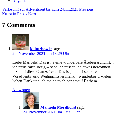
Allgemein
Beitragsnavigation
Tags
Verlosung zur Adventszeit bis zum 24.11.2021
Previous
Kunst in Praxis
Next
abstrakte
Malerei
7 Comments
Gewinnen
Gewinnspiel
Intuitive
Kunst
intuitive
kulturbowle
sagt:
Malerei
24. November 2021 um 13:29 Uhr
intuitives
Malen
Liebe Manuela! Das ist ja eine wunderbare Ãœberraschung…
Kunstkarten
ich freue mich riesig – habe ich tatsächlich etwas gewonnen
Manuela
🙂 – auf diese Glanzstücke. Das ist ja quasi schon ein
Mordhorst
Voradvents- und Weihnachtsgeschenk – wunderbar…Vielen
Unikatkunst
lieben Dank und ich melde mich per email! Barbara
Unikatkunstkarten
Verlosung
Antworten
Manuela Mordhorst
sagt:
24. November 2021 um 13:31 Uhr