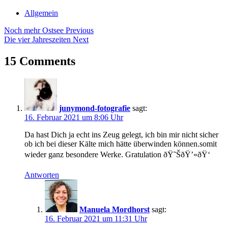
Allgemein
Beitragsnavigation
Tags
Noch mehr Ostsee
Previous
Die vier Jahreszeiten
Next
Abstraktes
Malen
15 Comments
Atelier
Stove
bildende
kunst
Intuitive
junymond-fotografie
sagt:
Kunst
16. Februar 2021 um 8:06 Uhr
Kunsthaus
Stove
Da hast Dich ja echt ins Zeug gelegt, ich bin mir nicht sicher
Kunstpreis
ob ich bei dieser Kälte mich hätte überwinden können.somit
Manuela
wieder ganz besondere Werke. Gratulation ðŸ˜ŠðŸ’«ðŸ‘
Mordhorst
Manuela
Antworten
Mordhorst
Mecklenburg-
Vorpommern
Stove
Manuela Mordhorst
sagt:
Winterbilder
16. Februar 2021 um 11:31 Uhr