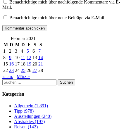
Benachrichtige mich über nachfolgende Kommentare via E-
Mail.
Benachrichtige mich über neue Beiträge via E-Mail.
Februar 2021
M
D
M
D
F
S
S
1
2
3
4
5
6
7
8
9
10
11
12
13
14
15
16
17
18
19
20
21
22
23
24
25
26
27
28
« Jan.
März »
Suchen
nach:
Kategorien
Allgemein (1.891)
Tipp (978)
Ausstellungen (240)
Abstraktes (197)
Reisen (142)