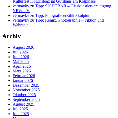
Kulturfest KoExistenz im Gutshaus am Kölpinsee
vermavkv
zu
Tipp: SICHTBAR – Glaskünstlervereinigung
NRW e.V.
vermavkv
zu
Tipp: Fotografie erzählt Skulptur
vermavkv
zu
Tipp: Remix. Photographie – Fiktion und
Wahrheit
Archiv
August 2026
Juli 2026
Juni 2026
Mai 2026
April 2026
März 2026
Februar 2026
Januar 2026
Dezember 2025
November 2025
Oktober 2025
September 2025
August 2025
Juli 2025
Juni 2025