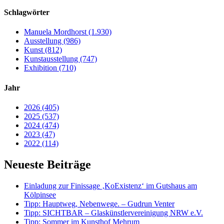
Schlagwörter
Manuela Mordhorst (1.930)
Ausstellung (986)
Kunst (812)
Kunstausstellung (747)
Exhibition (710)
Jahr
2026 (405)
2025 (537)
2024 (474)
2023 (47)
2022 (114)
Neueste Beiträge
Einladung zur Finissage ‚KoExistenz‘ im Gutshaus am
Kölpinsee
Tipp: Hauptweg, Nebenwege. – Gudrun Venter
Tipp: SICHTBAR – Glaskünstlervereinigung NRW e.V.
Tipp: Sommer im Kunsthof Mehrum