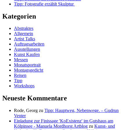
Tipp: Fotografie erzählt Skulptur
Kategorien
Abstraktes
Allgemein
Artist Talks
Auftragsarbeiten
Ausstellungen
Kunst Kaufen
Messen
Monatsportrait
Montagsgedicht
Reisen
Tipp
Workshops
Neueste Kommentare
Rode, Georg
zu
Tipp: Hauptweg, Nebenwege. – Gudrun
Venter
Einladung zur Finissage 'KoExistenz' im Gutshaus am
Kölpinsee - Manuela Mordhorst Artblog
zu
Kunst- und