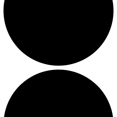
Mandala:
Das
Auge
der
Welt