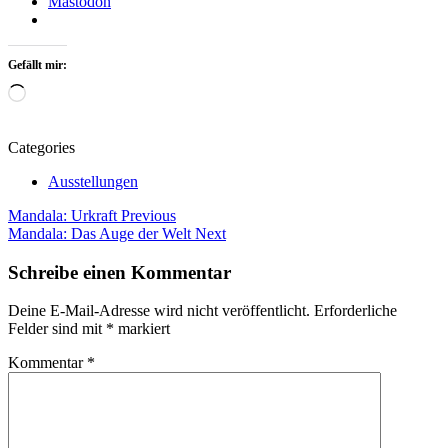
Mastodon
Gefällt mir:
Wird
geladen …
Categories
Ausstellungen
Beitragsnavigation
Tags
Mandala: Urkraft
Previous
Mandala: Das Auge der Welt
Next
Acryl
Ausstellung
Schreibe einen Kommentar
Ausstellung
Stadtbücherei
Deine E-Mail-Adresse wird nicht veröffentlicht.
Erforderliche
Buchholz
Felder sind mit
*
markiert
Ausstellung
Stadtbücherei
Kommentar
*
Buchholz
in
der
Nordheide
Ausstellungen