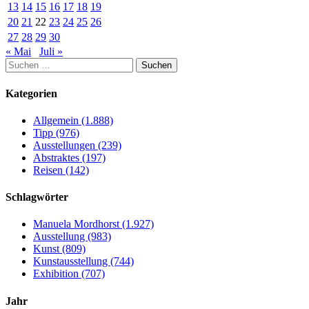
Schweden
13
14
15
16
17
18
19
Strukturen
20
21
22
23
24
25
26
27
28
29
30
« Mai
Juli »
Suchen
nach:
Kategorien
Allgemein (1.888)
Tipp (976)
Ausstellungen (239)
Abstraktes (197)
Reisen (142)
Schlagwörter
Manuela Mordhorst (1.927)
Ausstellung (983)
Kunst (809)
Kunstausstellung (744)
Exhibition (707)
Jahr