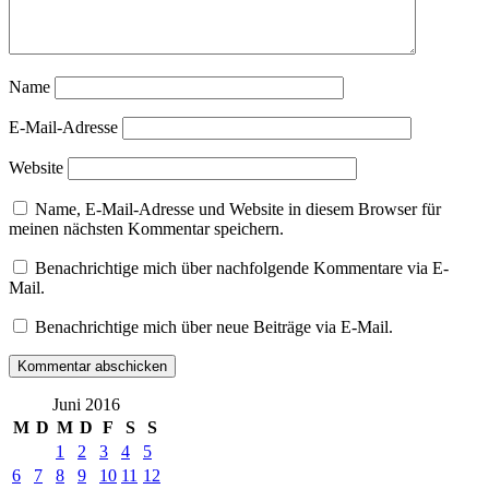
Beize
Beizen
Binder
Circles
Name
Glaskunst
Intuitive
E-Mail-Adresse
Kunst
intuitive
Website
Malerei
intuitives
Name, E-Mail-Adresse und Website in diesem Browser für
Malen
meinen nächsten Kommentar speichern.
Kreise
Lebensbilder
Benachrichtige mich über nachfolgende Kommentare via E-
Lebenskreis
Mail.
Lebenskreise
Leim
Benachrichtige mich über neue Beiträge via E-Mail.
Mandala
Mandalas
Manuela
Mordhorst
Juni 2016
Pastosen
M
D
M
D
F
S
S
Pigmente
Sand
1
2
3
4
5
Schellack
6
7
8
9
10
11
12