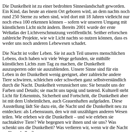
Die Dunkelheit ist zu einer bedrohten Sinneslandschaft geworden.
Ein Kind, das heute an einem Ort geboren wird, an dem nachts noch
rund 250 Sterne zu sehen sind, wird dort mit 18 Jahren vielleicht nur
noch etwa 100 erkennen können – sofern wir unseren Umgang mit
künstlichem Licht nicht ändern. Bereits 2001 wurde der erste
Weltatlas der Lichtverschmutzung veröffentlicht. Seither erforschen
zahlreiche Projekte, wie wir Licht nachts so nutzen können, dass es
weder uns noch anderen Lebewesen schadet.
Die Nacht ist voller Leben. Sie ist auch Teil unseres menschlichen
Lebens, doch haben wir viele Wege gefunden, sie mithilfe
künstlichen Lichts zum Tag zu machen, die Dunkelheit
auszusperren oder sie auszublenden. Unsere Sinne sind für ein
Leben in der Dunkelheit wenig geeignet, aber zahlreiche andere
Tiere schwirren, schleichen oder schweben ganz selbstverständlich
durch die Nacht. Dunkelheit verunsichert uns: Sie beraubt uns der
Farben und Details; sie macht uns tapsig und tastend. Kulturell steht
Licht für Erkenntnis, Sicherheit und Fortschritt, die Dunkelheit aber
ist mit dem Unheimlichen, auch Grauenhaften aufgeladen. Diese
Ausstellung lädt Sie dazu ein, die Nacht und die Dunkelheit neu zu
entdecken: als Lebensraum, den wir mit unzähligen anderen Wesen
teilen. Wie erleben wir die Dunkelheit – und wie erleben sie
nachtaktive Tiere? Wie begegnen wir ihnen und sie uns? Was
schenkt uns die Dunkelheit? Was verlieren wir, wenn wir die Nacht