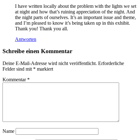
Gemeinschaftsausstellung
Gruppenausstellung
I have written locally about the problem with the lights we set
Hans
at night and how that’s ruining appreciation of the night. And
Op
the night parts of ourselves. It’s an important issue and theme,
de
and I’m pleased to know it’s being taken up in this exhibit.
Beeck
Thank you! Thank you all.
Insekten
Antworten
Kunst
Kunstausstellung
Schreibe einen Kommentar
Loïe
Fuller
Manuela
Deine E-Mail-Adresse wird nicht veröffentlicht.
Erforderliche
Mordhorst
Felder sind mit
*
markiert
Melanie
Manchot
Kommentar
*
oshua
Bonnetta
Philippe
Parreno
Robin
Meier
Wiratunga
Sandra
Mann
Name
Sarah