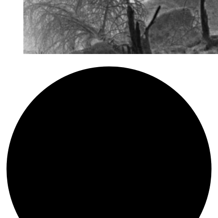
Tipp:
Spielräume
–
Spielträume.
Textil
Art
Thüringen