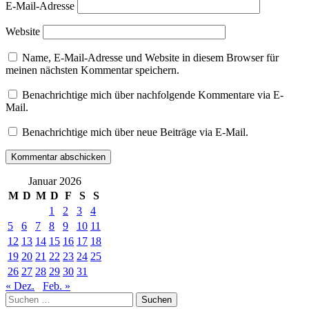
Gillespie
E-Mail-Adresse
Susanne
M.
Website
Winterling
Sven
Name, E-Mail-Adresse und Website in diesem Browser für
Johne
meinen nächsten Kommentar speichern.
Thierry
Cohen
Benachrichtige mich über nachfolgende Kommentare via E-
Tobias
Mail.
Zielony
Yann
Benachrichtige mich über neue Beiträge via E-Mail.
Mingard
Januar 2026
M
D
M
D
F
S
S
1
2
3
4
5
6
7
8
9
10
11
12
13
14
15
16
17
18
19
20
21
22
23
24
25
26
27
28
29
30
31
« Dez.
Feb. »
Suchen