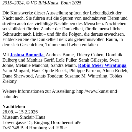
2015–2024, © VG Bild-Kunst, Bonn 2025
Die Kunstwerke dieser Ausstellung spüren der Lebendigkeit der
Nacht nach. Sie führen auf die Spuren von nachtaktiven Tieren und
streifen auch das vielfältige Nachtleben des Menschen. Nachtleben
sensibilisiert für den Zauber der Dunkelheit, für die menschliche
Sehnsucht nach Licht – und für die Folgen, die daraus erwachsen.
Entdecken Sie die Dunkelheit neu: als geheimnisvollen Raum, in
dem sich Geschichten, Träume und Leben entfalten.
Mit
Joshua Bonnetta
, Andreas Bunte, Thierry Cohen, Dominik
Eulberg und Matthias Garff, Loïe Fuller, Sarah Gillespie, Sven
Johne, Melanie Manchot, Sandra Mann,
Robin Meier Wiratunga
,
Yann Mingard, Hans Op de Beeck, Philippe Parreno, Alona Rodeh,
Dana Sherwood, Anaïs Tondeur, Susanne M. Winterling, Tobias
Zielony
Weitere Informationen zur Ausstellung: http://www.kunst-und-
natur.de/
Nachtleben
26.08. – 15.2.2026
Museum Sinclair-Haus
Löwengasse 15, Eingang Dorotheenstraße
D-61348 Bad Homburg v.d. Höhe