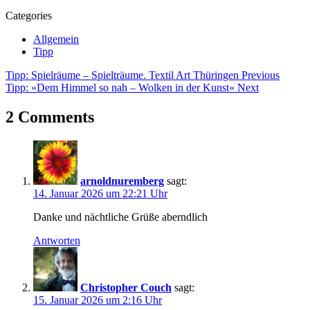
Categories
Allgemein
Tipp
Beitragsnavigation
Tags
Tipp: Spielräume – Spielträume. Textil Art Thüringen
Previous
Tipp: »Dem Himmel so nah – Wolken in der Kunst«
Next
Alona
Rodeh
2 Comments
Anaïs
Tondeur
Andreas
Bunte
Ausstellung
arnoldnuremberg
sagt:
Dana
14. Januar 2026 um 22:21 Uhr
Sherwood
Dominik
Danke und nächtliche Grüße aberndlich
Eulberg
und
Antworten
Matthias
Garff
Dunkelheit
Exhibition
Christopher Couch
sagt:
Fotografie
15. Januar 2026 um 2:16 Uhr