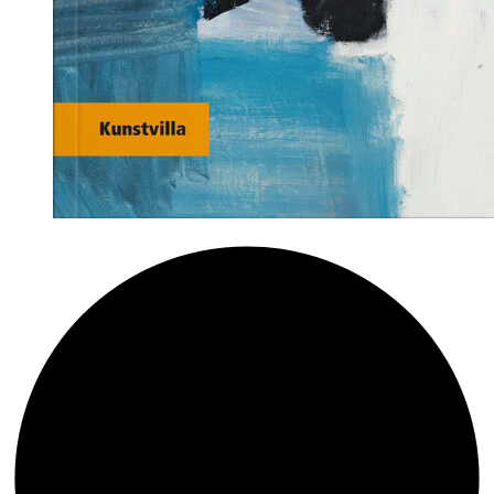
Tipp:
Experiment
Faust
–
Aus
Goethes
Schreibwerkstatt