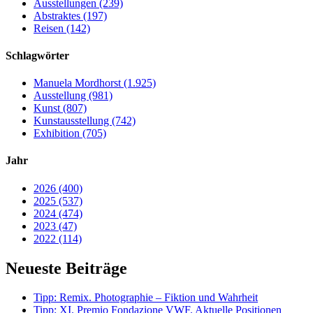
Ausstellungen (239)
Abstraktes (197)
Reisen (142)
Schlagwörter
Manuela Mordhorst (1.925)
Ausstellung (981)
Kunst (807)
Kunstausstellung (742)
Exhibition (705)
Jahr
2026 (400)
2025 (537)
2024 (474)
2023 (47)
2022 (114)
Neueste Beiträge
Tipp: Remix. Photographie – Fiktion und Wahrheit
Tipp: XI. Premio Fondazione VWF. Aktuelle Positionen