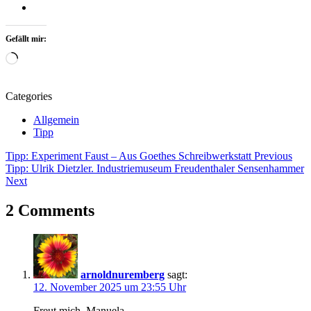
Gefällt mir:
Wird
geladen …
Categories
Allgemein
Tipp
Beitragsnavigation
Tags
Tipp: Experiment Faust – Aus Goethes Schreibwerkstatt
Previous
Tipp: Ulrik Dietzler. Industriemuseum Freudenthaler Sensenhammer
Aus
Next
Freude
am
2 Comments
Malen
Ausstellung
Exhibition
Kunst
Kunstausstellung
arnoldnuremberg
sagt:
KunstKulturQuartier
12. November 2025 um 23:55 Uhr
Kunstvilla
Malerei
Freut mich, Manuela,