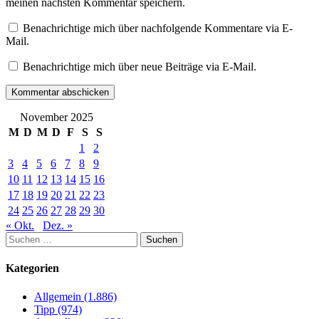
meinen nächsten Kommentar speichern.
Benachrichtige mich über nachfolgende Kommentare via E-
Mail.
Benachrichtige mich über neue Beiträge via E-Mail.
November 2025
M
D
M
D
F
S
S
1
2
3
4
5
6
7
8
9
10
11
12
13
14
15
16
17
18
19
20
21
22
23
24
25
26
27
28
29
30
« Okt.
Dez. »
Suchen
nach:
Kategorien
Allgemein (1.886)
Tipp (974)