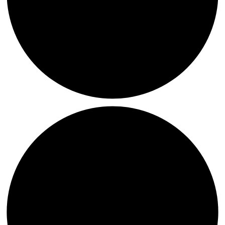
Tipp:
Ulrik
Dietzler.
Industriemuseum
Freudenthaler
Sensenhammer