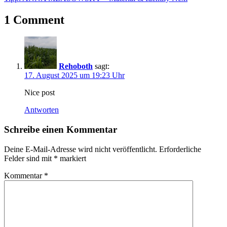
Apolda
Ausstellung
1 Comment
Dialog
Duoausstellung
Eine
Künstlerfreundschaft
Exhibition
Rehoboth
sagt:
Jean
17. August 2025 um 19:23 Uhr
Cocteau
Kunstausstellung
Nice post
Kunsthaus
Apolda
Antworten
Künstler
Maler
Schreibe einen Kommentar
Manuela
Mordhorst
Deine E-Mail-Adresse wird nicht veröffentlicht.
Erforderliche
Pablo
Felder sind mit
*
markiert
Picasso
Regisseur
Kommentar
*
Schriftsteller
Zeichnungen