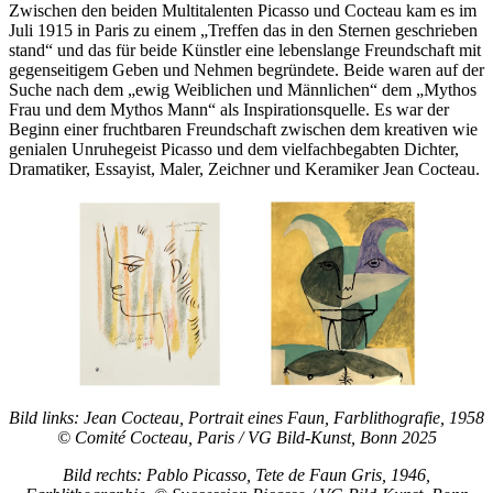
Zwischen den beiden Multitalenten Picasso und Cocteau kam es im
Juli 1915 in Paris zu einem „Treffen das in den Sternen geschrieben
stand“ und das für beide Künstler eine lebenslange Freundschaft mit
gegenseitigem Geben und Nehmen begründete. Beide waren auf der
Suche nach dem „ewig Weiblichen und Männlichen“ dem „Mythos
Frau und dem Mythos Mann“ als Inspirationsquelle. Es war der
Beginn einer fruchtbaren Freundschaft zwischen dem kreativen wie
genialen Unruhegeist Picasso und dem vielfachbegabten Dichter,
Dramatiker, Essayist, Maler, Zeichner und Keramiker Jean Cocteau.
Bild links: Jean Cocteau, Portrait eines Faun, Farblithografie, 1958
© Comité Cocteau, Paris / VG Bild-Kunst, Bonn 2025
Bild rechts: Pablo Picasso, Tete de Faun Gris, 1946,