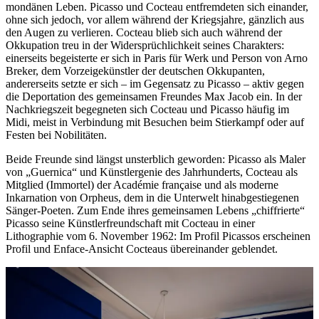
mondänen Leben. Picasso und Cocteau entfremdeten sich einander,
ohne sich jedoch, vor allem während der Kriegsjahre, gänzlich aus
den Augen zu verlieren. Cocteau blieb sich auch während der
Okkupation treu in der Widersprüchlichkeit seines Charakters:
einerseits begeisterte er sich in Paris für Werk und Person von Arno
Breker, dem Vorzeigekünstler der deutschen Okkupanten,
andererseits setzte er sich – im Gegensatz zu Picasso – aktiv gegen
die Deportation des gemeinsamen Freundes Max Jacob ein. In der
Nachkriegszeit begegneten sich Cocteau und Picasso häufig im
Midi, meist in Verbindung mit Besuchen beim Stierkampf oder auf
Festen bei Nobilitäten.
Beide Freunde sind längst unsterblich geworden: Picasso als Maler
von „Guernica“ und Künstlergenie des Jahrhunderts, Cocteau als
Mitglied (Immortel) der Académie française und als moderne
Inkarnation von Orpheus, dem in die Unterwelt hinabgestiegenen
Sänger-Poeten. Zum Ende ihres gemeinsamen Lebens „chiffrierte“
Picasso seine Künstlerfreundschaft mit Cocteau in einer
Lithographie vom 6. November 1962: Im Profil Picassos erscheinen
Profil und Enface-Ansicht Cocteaus übereinander geblendet.