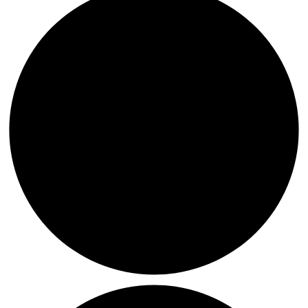
Jürgen
Vorsatz
zum
80.
Geburtstag
Tipp:
ANNA