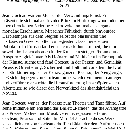
Farblithographie, © Succession Picasso / VG Bild-Kunst, Bonn
2025
Jean Cocteau war ein Meister der Verwandlungskunst. Er
präsentierte sich mal als frivoler Prinz im Harlekingewand mit einer
unerschrockenen Neigung zur Provokation, mal als elegante
mondäne Erscheinung. Mit seiner Fähigkeit, durch bravouröse
Darbietungen aus dem Stegreif selbst die blasierteren und
lustlosesten Gesellschaften zu begeistern, faszinierte er sein
Publikum. In Picasso fand er seine maskuline Gottheit, die ihm
sowohl im Leben als auch in der Kunst ein stetiger Fixpunkt und
Ansporn zugleich war. Als Hofnarr und Multitalent im Brennpunkt
der Künste, suchte und fand Cocteau in der Person und Genialität
Picassos Orientierung, Sicherheit und Halt und vor allem die Kraft
zur Strukturierung seiner Extravaganzen. Picasso, der Neugierige,
ließ sich hingegen von Cocteau immer wieder von neuem anregen
und verführen; er suchte die Herausforderung im schöpferischen
Abenteuer, so wie dieser den Nervenkitzel der skandalträchtigen
Novität.
Jean Cocteau war es, der Picasso zum Theater und Tanz führte. Auf
seine Initiative hin entstand das Ballett „Parade“, das die Avantgarde
aus Poesie, Malerei und Musik vereinte, repräsentiert durch
Cocteau, Picasso und Satie. Im Mai 1917 brachte dieses Werk
tatsächlich den von Cocteau erhofften Eklat, der dem Aufruhr nach
der Aufführung von Stravinskys „Sacre du Printemps“ im Mai 1913