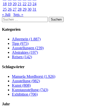
18
19
20
21
22
23
24
25
26
27
28
29
30
31
« Juli
Sep. »
Suchen
nach:
Kategorien
Allgemein (1.887)
Tipp (975)
Ausstellungen (239)
Abstraktes (197)
Reisen (142)
Schlagwörter
Manuela Mordhorst (1.926)
Ausstellung (982)
Kunst (808)
Kunstausstellung (743)
Exhibition (706)
Jahr