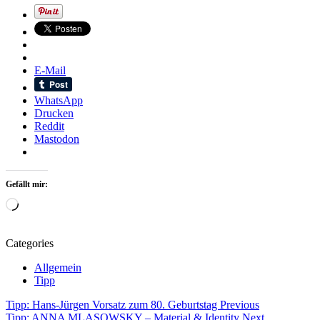
E-Mail
WhatsApp
Drucken
Reddit
Mastodon
Gefällt mir:
Wird
geladen …
Categories
Allgemein
Tipp
Beitragsnavigation
Tags
Tipp: Hans-Jürgen Vorsatz zum 80. Geburtstag
Previous
Tipp: ANNA MLASOWSKY – Material & Identity
Next