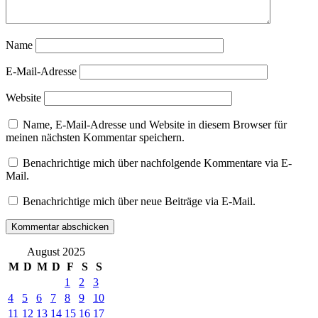
Name
E-Mail-Adresse
Website
Name, E-Mail-Adresse und Website in diesem Browser für
meinen nächsten Kommentar speichern.
Benachrichtige mich über nachfolgende Kommentare via E-
Mail.
Benachrichtige mich über neue Beiträge via E-Mail.
August 2025
M
D
M
D
F
S
S
1
2
3
4
5
6
7
8
9
10
11
12
13
14
15
16
17