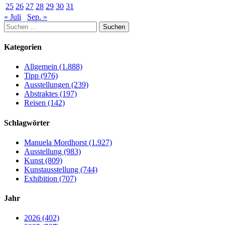
25
26
27
28
29
30
31
« Juli
Sep. »
Suchen
nach:
Kategorien
Allgemein (1.888)
Tipp (976)
Ausstellungen (239)
Abstraktes (197)
Reisen (142)
Schlagwörter
Manuela Mordhorst (1.927)
Ausstellung (983)
Kunst (809)
Kunstausstellung (744)
Exhibition (707)
Jahr
2026 (402)