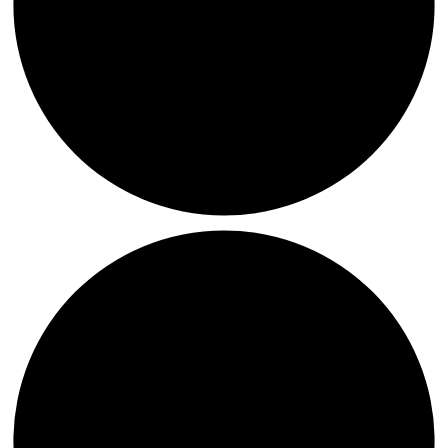
Tipp:
Frauke
Biermann
in
der
Wassermühle
Sudweyhe
am
8.
März
2025