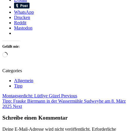
WhatsApp
Drucken
Reddit
Mastodon
Gefällt mir:
Wird
geladen …
Categories
Allgemein
Tipp
Beitragsnavigation
Tags
Montagsgedicht: Lütfiye Güzel
Previous
Tipp: Frauke Biermann in der Wassermühle Sudweyhe am 8. März
Adriana
2025
Next
Fuchs
Anke
Schreibe einen Kommentar
Tolxdorf
Ateliergemeinschaft
Deine E-Mail-Adresse wird nicht veröffentlicht.
Erforderliche