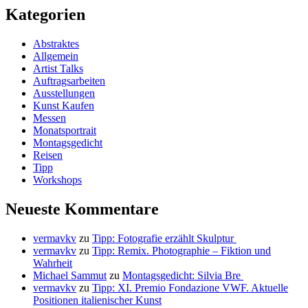
Kategorien
Abstraktes
Allgemein
Artist Talks
Auftragsarbeiten
Ausstellungen
Kunst Kaufen
Messen
Monatsportrait
Montagsgedicht
Reisen
Tipp
Workshops
Neueste Kommentare
vermavkv
zu
Tipp: Fotografie erzählt Skulptur
vermavkv
zu
Tipp: Remix. Photographie – Fiktion und
Wahrheit
Michael Sammut
zu
Montagsgedicht: Silvia Bre
vermavkv
zu
Tipp: XI. Premio Fondazione VWF. Aktuelle
Positionen italienischer Kunst