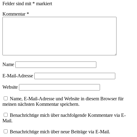
Ausstellung
Felder sind mit
*
markiert
Barbara
Kayser
Kommentar
*
Charlotte
Strelow
Conny
Grapengiesser
Dorothee
Schmidt
Erika
Amey-
Friedrich
Name
Frauke
Kooistra
E-Mail-Adresse
Gruppenausstellung
Hamburg
Website
Ines
Kollar
Name, E-Mail-Adresse und Website in diesem Browser für
Jürgen
meinen nächsten Kommentar speichern.
Koch
Kaja
Benachrichtige mich über nachfolgende Kommentare via E-
Stükcken
Mail.
Kirsten
Holldack
Benachrichtige mich über neue Beiträge via E-Mail.
Kunst