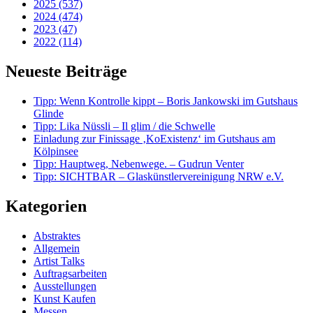
2025 (537)
2024 (474)
2023 (47)
2022 (114)
Neueste Beiträge
Tipp: Wenn Kontrolle kippt – Boris Jankowski im Gutshaus
Glinde
Tipp: Lika Nüssli – Il glim / die Schwelle
Einladung zur Finissage ‚KoExistenz‘ im Gutshaus am
Kölpinsee
Tipp: Hauptweg, Nebenwege. – Gudrun Venter
Tipp: SICHTBAR – Glaskünstlervereinigung NRW e.V.
Kategorien
Abstraktes
Allgemein
Artist Talks
Auftragsarbeiten
Ausstellungen
Kunst Kaufen
Messen