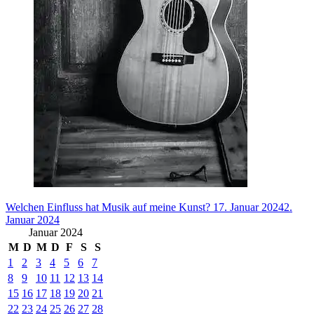
Welchen Einfluss hat Musik auf meine Kunst?
17. Januar 2024
2.
Januar 2024
Januar 2024
M
D
M
D
F
S
S
1
2
3
4
5
6
7
8
9
10
11
12
13
14
15
16
17
18
19
20
21
22
23
24
25
26
27
28