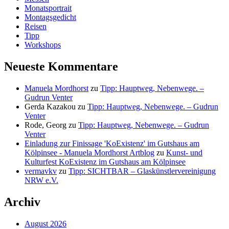
Monatsportrait
Montagsgedicht
Reisen
Tipp
Workshops
Neueste Kommentare
Manuela Mordhorst
zu
Tipp: Hauptweg, Nebenwege. –
Gudrun Venter
Gerda Kazakou
zu
Tipp: Hauptweg, Nebenwege. – Gudrun
Venter
Rode, Georg
zu
Tipp: Hauptweg, Nebenwege. – Gudrun
Venter
Einladung zur Finissage 'KoExistenz' im Gutshaus am
Kölpinsee - Manuela Mordhorst Artblog
zu
Kunst- und
Kulturfest KoExistenz im Gutshaus am Kölpinsee
vermavkv
zu
Tipp: SICHTBAR – Glaskünstlervereinigung
NRW e.V.
Archiv
August 2026