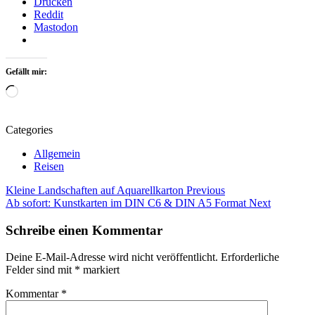
Drucken
Reddit
Mastodon
Gefällt mir:
Wird
geladen …
Categories
Allgemein
Reisen
Beitragsnavigation
Tags
Kleine Landschaften auf Aquarellkarton
Previous
Ab sofort: Kunstkarten im DIN C6 & DIN A5 Format
Next
Manuela
Mordhorst
Schreibe einen Kommentar
Ostsee
Reisen
Deine E-Mail-Adresse wird nicht veröffentlicht.
Erforderliche
Schweden
Felder sind mit
*
markiert
Schwedische
Ostsee
Kommentar
*
Strände