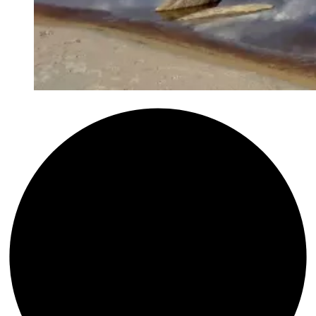
Kleine
Landschaften
auf
Aquarellkarton