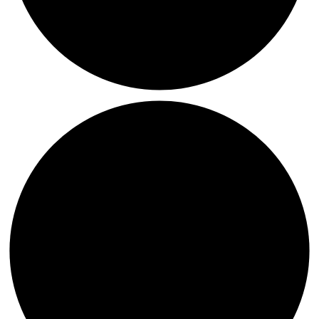
Ab
sofort:
Kunstkarten
im
DIN
C6
&
DIN
A5
Format