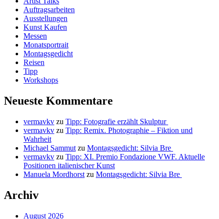
Artist Talks
Auftragsarbeiten
Ausstellungen
Kunst Kaufen
Messen
Monatsportrait
Montagsgedicht
Reisen
Tipp
Workshops
Neueste Kommentare
vermavkv
zu
Tipp: Fotografie erzählt Skulptur
vermavkv
zu
Tipp: Remix. Photographie – Fiktion und
Wahrheit
Michael Sammut
zu
Montagsgedicht: Silvia Bre
vermavkv
zu
Tipp: XI. Premio Fondazione VWF. Aktuelle
Positionen italienischer Kunst
Manuela Mordhorst
zu
Montagsgedicht: Silvia Bre
Archiv
August 2026