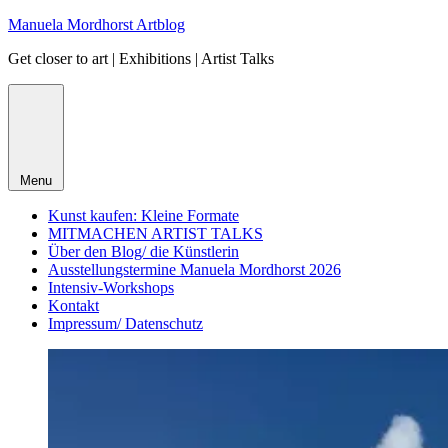
Skip
Manuela Mordhorst Artblog
to
Get closer to art | Exhibitions | Artist Talks
content
Menu
Kunst kaufen: Kleine Formate
MITMACHEN ARTIST TALKS
Über den Blog/ die Künstlerin
Ausstellungstermine Manuela Mordhorst 2026
Intensiv-Workshops
Kontakt
Impressum/ Datenschutz