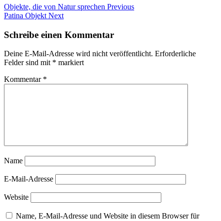
Beitragsnavigation
Tags
Objekte, die von Natur sprechen
Previous
Patina Objekt
Next
abstrakte
Malerei
Schreibe einen Kommentar
Bergedorfer
Kunstschau
Deine E-Mail-Adresse wird nicht veröffentlicht.
Erforderliche
Bergedorfer
Felder sind mit
*
markiert
Kunstschau
2022
Kommentar
*
Intuitive
Kunst
Kunstschau
Bergedorf
Manuela
Mordhorst
Teilnahme
Bergedorfer
Kunstschau
Name
Manuela
Mordhorst
E-Mail-Adresse
Website
Name, E-Mail-Adresse und Website in diesem Browser für