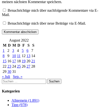
meinen nächsten Kommentar speichern.
Benachrichtige mich über nachfolgende Kommentare via E-
Mail.
Benachrichtige mich über neue Beiträge via E-Mail.
August 2022
M
D
M
D
F
S
S
1
2
3
4
5
6
7
8
9
10
11
12
13
14
15
16
17
18
19
20
21
22
23
24
25
26
27
28
29
30
31
« Juli
Sep. »
Suchen
nach:
Kategorien
Allgemein (1.891)
Tipp (978)