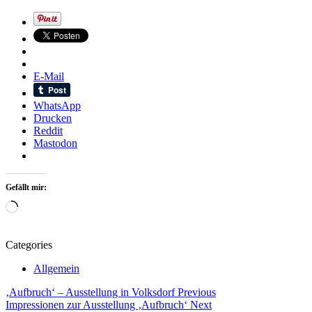
E-Mail
WhatsApp
Drucken
Reddit
Mastodon
Gefällt mir:
Wird
geladen …
Categories
Allgemein
Beitragsnavigation
Tags
‚Aufbruch‘ – Ausstellung in Volksdorf
Previous
Impressionen zur Ausstellung ‚Aufbruch‘
Next