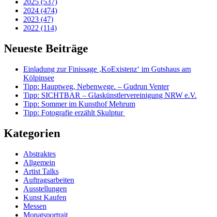
2025 (537)
2024 (474)
2023 (47)
2022 (114)
Neueste Beiträge
Einladung zur Finissage ‚KoExistenz‘ im Gutshaus am
Kölpinsee
Tipp: Hauptweg, Nebenwege. – Gudrun Venter
Tipp: SICHTBAR – Glaskünstlervereinigung NRW e.V.
Tipp: Sommer im Kunsthof Mehrum
Tipp: Fotografie erzählt Skulptur
Kategorien
Abstraktes
Allgemein
Artist Talks
Auftragsarbeiten
Ausstellungen
Kunst Kaufen
Messen
Monatsportrait