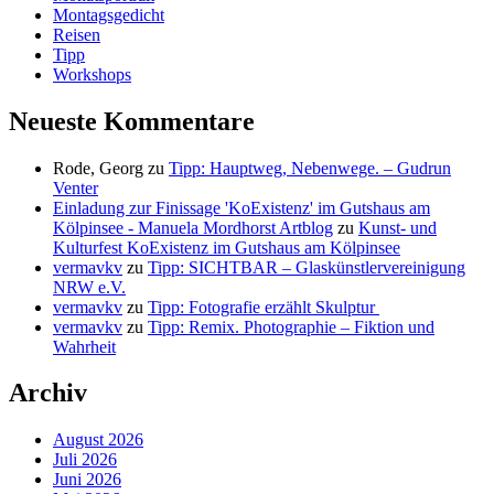
Montagsgedicht
Reisen
Tipp
Workshops
Neueste Kommentare
Rode, Georg
zu
Tipp: Hauptweg, Nebenwege. – Gudrun
Venter
Einladung zur Finissage 'KoExistenz' im Gutshaus am
Kölpinsee - Manuela Mordhorst Artblog
zu
Kunst- und
Kulturfest KoExistenz im Gutshaus am Kölpinsee
vermavkv
zu
Tipp: SICHTBAR – Glaskünstlervereinigung
NRW e.V.
vermavkv
zu
Tipp: Fotografie erzählt Skulptur
vermavkv
zu
Tipp: Remix. Photographie – Fiktion und
Wahrheit
Archiv
August 2026
Juli 2026
Juni 2026