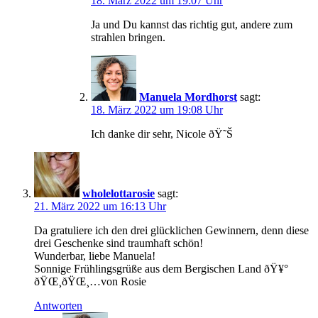
18. März 2022 um 19:07 Uhr
Ja und Du kannst das richtig gut, andere zum
strahlen bringen.
Manuela Mordhorst
sagt:
18. März 2022 um 19:08 Uhr
Ich danke dir sehr, Nicole ðŸ˜Š
wholelottarosie
sagt:
21. März 2022 um 16:13 Uhr
Da gratuliere ich den drei glücklichen Gewinnern, denn diese
drei Geschenke sind traumhaft schön!
Wunderbar, liebe Manuela!
Sonnige Frühlingsgrüße aus dem Bergischen Land ðŸ¥°
ðŸŒ¸ðŸŒ¸…von Rosie
Antworten