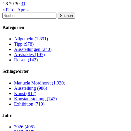
28
29
30
31
« Feb.
Apr. »
Suchen
nach:
Kategorien
Allgemein (1.891)
Tipp (978)
Ausstellungen (240)
Abstraktes (197)
Reisen (142)
Schlagwörter
Manuela Mordhorst (1.930)
Ausstellung (986)
Kunst (812)
Kunstausstellung (747)
Exhibition (710)
Jahr
2026 (405)