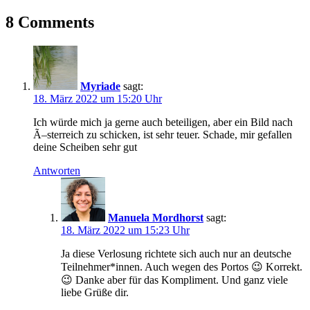
Ausstellungsjubiläum
ermittelte
8 Comments
Gewinner
Jubiläum
Manuela
Mordhorst
Originale
Myriade
sagt:
Kunst
18. März 2022 um 15:20 Uhr
Verlosung
Ich würde mich ja gerne auch beteiligen, aber ein Bild nach
Ã–sterreich zu schicken, ist sehr teuer. Schade, mir gefallen
deine Scheiben sehr gut
Antworten
Manuela Mordhorst
sagt:
18. März 2022 um 15:23 Uhr
Ja diese Verlosung richtete sich auch nur an deutsche
Teilnehmer*innen. Auch wegen des Portos 😉 Korrekt.
😉 Danke aber für das Kompliment. Und ganz viele
liebe Grüße dir.