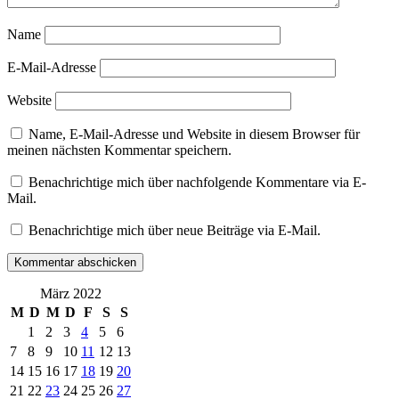
Name
E-Mail-Adresse
Website
Name, E-Mail-Adresse und Website in diesem Browser für
meinen nächsten Kommentar speichern.
Benachrichtige mich über nachfolgende Kommentare via E-
Mail.
Benachrichtige mich über neue Beiträge via E-Mail.
März 2022
M
D
M
D
F
S
S
1
2
3
4
5
6
7
8
9
10
11
12
13
14
15
16
17
18
19
20
21
22
23
24
25
26
27