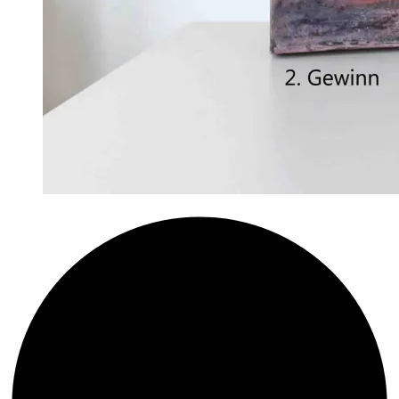
‚Aufbruch‘
–
Ausstellung
in
Volksdorf