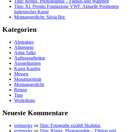
Tipp: Remix. Photographie – Fiktion und Wahrheit
Tipp: XI. Premio Fondazione VWF. Aktuelle Positionen
italienischer Kunst
Montagsgedicht: Silvia Bre
Kategorien
Abstraktes
Allgemein
Artist Talks
Auftragsarbeiten
Ausstellungen
Kunst Kaufen
Messen
Monatsportrait
Montagsgedicht
Reisen
Tipp
Workshops
Neueste Kommentare
vermavkv
zu
Tipp: Fotografie erzählt Skulptur
vermavkv
zu
Tipp: Remix. Photographie – Fiktion und