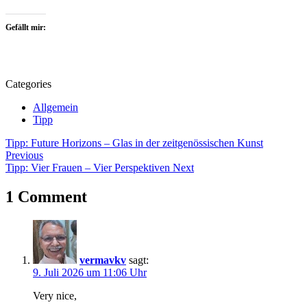
Gefällt mir:
Categories
Allgemein
Tipp
Beitragsnavigation
Tags
Tipp: Future Horizons – Glas in der zeitgenössischen Kunst
Previous
Ausstellung
Tipp: Vier Frauen – Vier Perspektiven
Next
Britta
Wiesenthal
1 Comment
Exhibition
Flüchtiges
Festhalten
Kunst
Kunstausstellung
vermavkv
sagt:
Künstlerhaus
9. Juli 2026 um 11:06 Uhr
Bergedorf
Malerei
Very nice,
Manuela