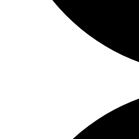
Tipp:
Johannes
Grützke.
Der
Menschenmaler
in
Aschaffenburg