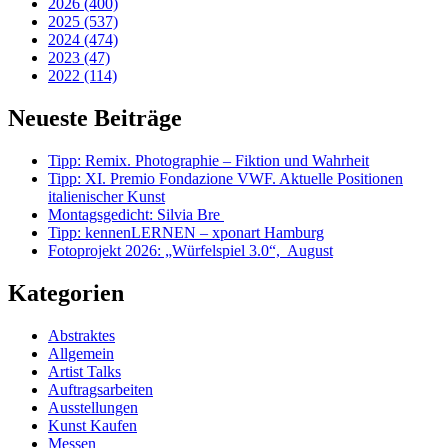
2026 (400)
2025 (537)
2024 (474)
2023 (47)
2022 (114)
Neueste Beiträge
Tipp: Remix. Photographie – Fiktion und Wahrheit
Tipp: XI. Premio Fondazione VWF. Aktuelle Positionen
italienischer Kunst
Montagsgedicht: Silvia Bre
Tipp: kennenLERNEN – xponart Hamburg
Fotoprojekt 2026: „Würfelspiel 3.0“, August
Kategorien
Abstraktes
Allgemein
Artist Talks
Auftragsarbeiten
Ausstellungen
Kunst Kaufen
Messen