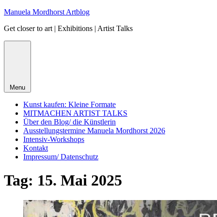
Skip
Manuela Mordhorst Artblog
to
Get closer to art | Exhibitions | Artist Talks
content
Menu
Kunst kaufen: Kleine Formate
MITMACHEN ARTIST TALKS
Über den Blog/ die Künstlerin
Ausstellungstermine Manuela Mordhorst 2026
Intensiv-Workshops
Kontakt
Impressum/ Datenschutz
Tag:
15. Mai 2025