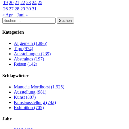
19
20
21
22
23
24
25
26
27
28
29
30
31
« Apr.
Juni »
Suchen
nach:
Kategorien
Allgemein (1.886)
Tipp (974)
Ausstellungen (239)
Abstraktes (197)
Reisen (142)
Schlagwörter
Manuela Mordhorst (1.925)
Ausstellung (981)
Kunst (807)
Kunstausstellung (742)
Exhibition (705)
Jahr