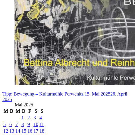
Tipp: Bewegung – Kulturmühle Perwenitz
15. Mai 2025
26. April
2025
Mai 2025
M
D
M
D
F
S
S
1
2
3
4
5
6
7
8
9
10
11
12
13
14
15
16
17
18