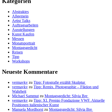
Kategorien
Abstraktes
Allgemein
Artist Talks
Auftragsarbeiten
Ausstellungen
Kunst Kaufen
Messen
Monatsportrait
Montagsgedicht
Reisen
Tipp
Workshops
Neueste Kommentare
vermavkv
zu
Tipp: Fotografie erzählt Skulptur
vermavkv
zu
Tipp: Remix. Photographie – Fiktion und
Wahrheit
Michael Sammut
zu
Montagsgedicht: Silvia Bre
vermavkv
zu
Tipp: XI. Premio Fondazione VWF. Aktuelle
Positionen italienischer Kunst
Manuela Mordhorst
zu
Montagsgedicht: Silvia Bre