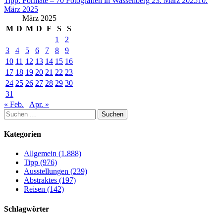
Tipp: Formate – 70 Fotografien in Wassenberg
23. März 2025
10.
März 2025
März 2025
M
D
M
D
F
S
S
1
2
3
4
5
6
7
8
9
10
11
12
13
14
15
16
17
18
19
20
21
22
23
24
25
26
27
28
29
30
31
« Feb.
Apr. »
Suchen
nach:
Kategorien
Allgemein (1.888)
Tipp (976)
Ausstellungen (239)
Abstraktes (197)
Reisen (142)
Schlagwörter