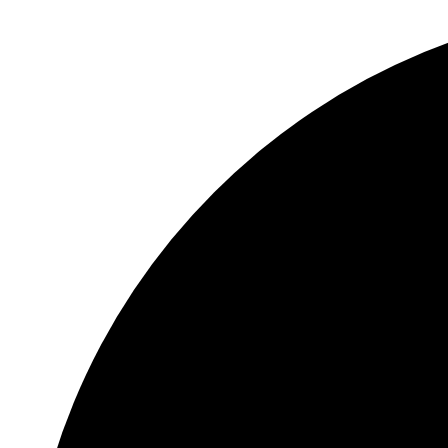
‚Auf
zu
neuen
Ufern‘
–
Eine
Ausstellung
von
Frauke
Biermann