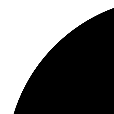
mit
Frauke
Biermann