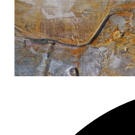
Werkserie
„Terra“