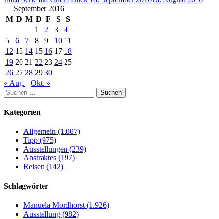
September 2016
M
D
M
D
F
S
S
1
2
3
4
5
6
7
8
9
10
11
12
13
14
15
16
17
18
19
20
21
22
23
24
25
26
27
28
29
30
« Aug.
Okt. »
Suchen
nach:
Kategorien
Allgemein (1.887)
Tipp (975)
Ausstellungen (239)
Abstraktes (197)
Reisen (142)
Schlagwörter
Manuela Mordhorst (1.926)
Ausstellung (982)