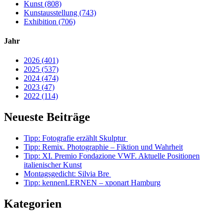
Kunst (808)
Kunstausstellung (743)
Exhibition (706)
Jahr
2026 (401)
2025 (537)
2024 (474)
2023 (47)
2022 (114)
Neueste Beiträge
Tipp: Fotografie erzählt Skulptur
Tipp: Remix. Photographie – Fiktion und Wahrheit
Tipp: XI. Premio Fondazione VWF. Aktuelle Positionen
italienischer Kunst
Montagsgedicht: Silvia Bre
Tipp: kennenLERNEN – xponart Hamburg
Kategorien